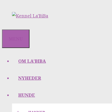
Hop
til
indhold
MENU
OM LA’BIBA
NYHEDER
HUNDE